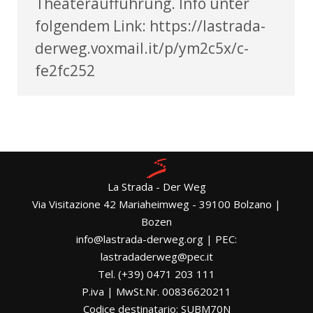
Theateraufführung. Info unter
folgendem Link: https://lastrada-
derweg.voxmail.it/p/ym2c5x/c-
fe2fc252
La Strada - Der Weg
Via Visitazione 42 Mariaheimweg - 39100 Bolzano |
Bozen
info@lastrada-derweg.org | PEC:
lastradaderweg@pec.it
Tel. (+39) 0471 203 111
P.iva | MwSt.Nr. 00836620211
Codice destinatario: SUBM70N