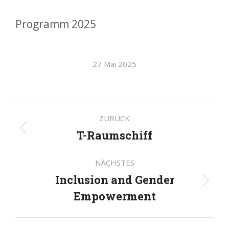
Programm 2025
27 Mai 2025
Kommentarnavigatio
ZURÜCK
T-Raumschiff
Vorheriger
Beitrag:
NÄCHSTES
Inclusion and Gender
Nächster
Empowerment
Beitrag: