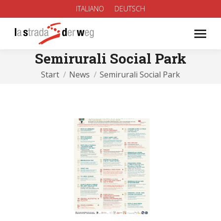
ITALIANO
DEUTSCH
Semirurali Social Park
Sie befinden sich hier:
Start
News
Semirurali Social Park