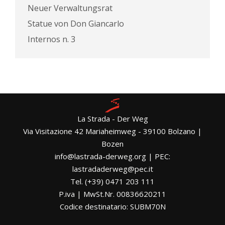
Neuer Verwaltungsrat
Statue von Don Giancarlo
Internos n. 3
La Strada - Der Weg
Via Visitazione 42 Mariaheimweg - 39100 Bolzano |
Bozen
info@lastrada-derweg.org | PEC:
lastradaderweg@pec.it
Tel. (+39) 0471 203 111
P.iva | MwSt.Nr. 00836620211
Codice destinatario: SUBM70N