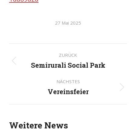
27 Mai 2025
Kommentarnavigatio
ZURÜCK
Semirurali Social Park
Vorheriger
Beitrag:
NÄCHSTES
Vereinsfeier
Nächster
Beitrag:
Weitere News