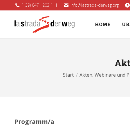
(+39) 0471 203 111
info@lastrada-derweg.org
HOME
ÜB
Akt
Sie befinden sich hier:
Start
Akten, Webinare und P
Programm/a