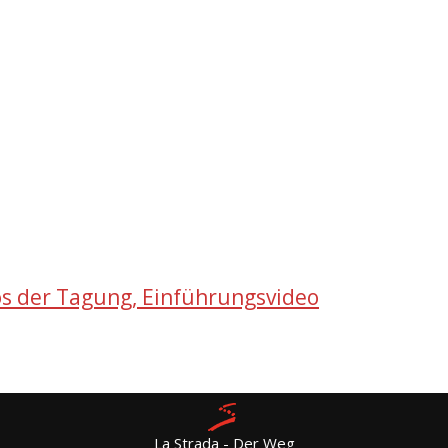
os der Tagung, Einf
ührungsvideo
La Strada - Der Weg