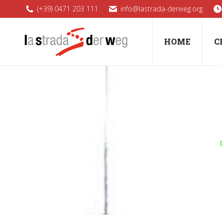
(+39) 0471 203 111
info@lastrada-derweg.org
HOME
C