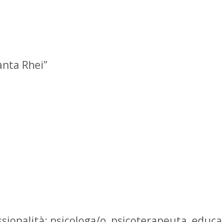
anta Rhei”
ionalità: psicologa/o, psicoterapeuta, educato