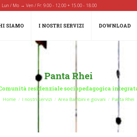
Lun / Mo → Ven / Fr: 9.00 - 12.00 + 15.00 - 18.00
HI SIAMO
I NOSTRI SERVIZI
DOWNLOAD
Panta Rhei
You are here:
Comunità residenziale sociopedagogica integrat
Home
I nostri servizi
Area Bambini e giovani
Panta Rhei