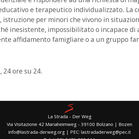
ucativo e terapeutico individualizzato. La c
struzione per minori che vivono in situazioni 
hé inesistente, impossibilitato o incapace di 
ente affidamento famigliare o a un gruppo fam
, 24 ore su 24.
La Strada - Der Weg
Via Visitazione 42 Mariaheimweg - 39100 Bolzano | Bozen
info@lastrada-derweg.org | PEC: lastradaderweg@pec.it