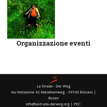
Organizzazione eventi
La Strada - Der Weg
Via Visitazione 42 Mariaheimweg - 39100 Bolzano |
Bozen
info@lastrada-derweg.org | PEC: