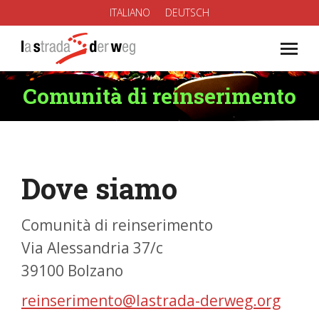
ITALIANO
DEUTSCH
Comunità di reinserimento
You are here:
Dove siamo
Comunità di reinserimento
Via Alessandria 37/c
39100 Bolzano
reinserimento@lastrada-derweg.org