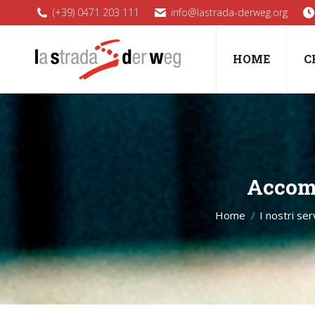
(+39) 0471 203 111
info@lastrada-derweg.org
HOME
C
Accom
Home
I nostri ser