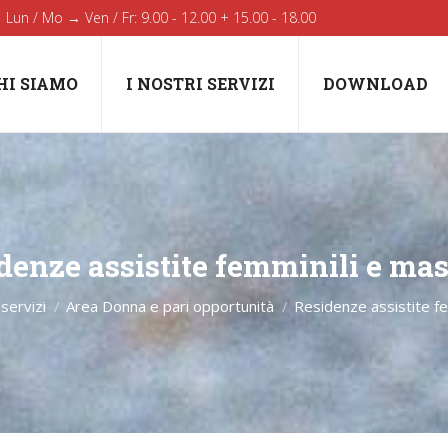
Lun / Mo → Ven / Fr: 9.00 - 12.00 + 15.00 - 18.00
HI SIAMO
I NOSTRI SERVIZI
DOWNLOAD
denze assistite femminili e mas
You are here:
 servizi
Area Donna e pari opportunità
Residenze assistite fe