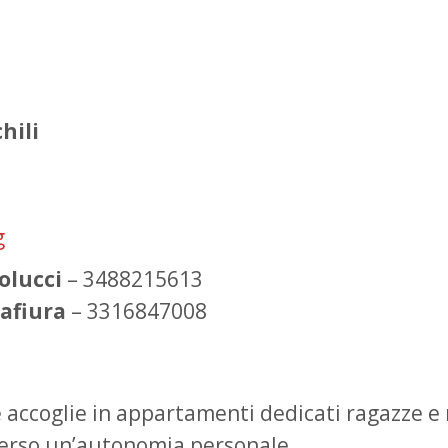
hili
g
olucci
– 3488215613
afiura
– 3316847008
 accoglie in appartamenti dedicati ragazze e r
 verso un’autonomia personale.