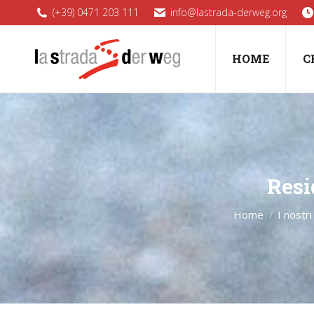
(+39) 0471 203 111
info@lastrada-derweg.org
HOME
C
Resi
Home
I nostri