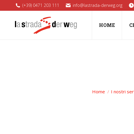
(+39) 0471 203 111
info@lastrada-derweg.org
HOME
C
Home
I nostri ser