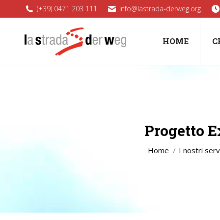
(+39) 0471 203 111
info@lastrada-derweg.org
HOME
C
Progetto E
Home
I nostri serv