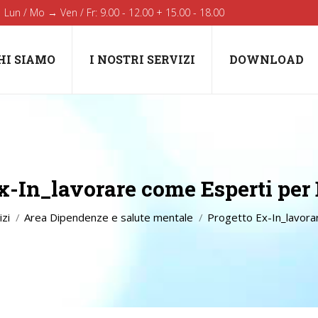
Lun / Mo → Ven / Fr: 9.00 - 12.00 + 15.00 - 18.00
HI SIAMO
I NOSTRI SERVIZI
DOWNLOAD
x-In_lavorare come Esperti per
You are here:
izi
Area Dipendenze e salute mentale
Progetto Ex-In_lavora