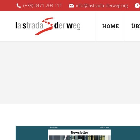
(+39) 0471 203 111
info@lastrada-derweg.org
HOME
ÜB