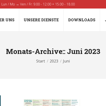
Lun / Mo → Ven / Fr: 9.00 - 12.00 + 15.00 - 18.00
ER UNS
UNSERE DIENSTE
DOWNLOADS
Monats-Archive::
Juni 2023
Sie befinden sich hier:
Start
2023
Juni