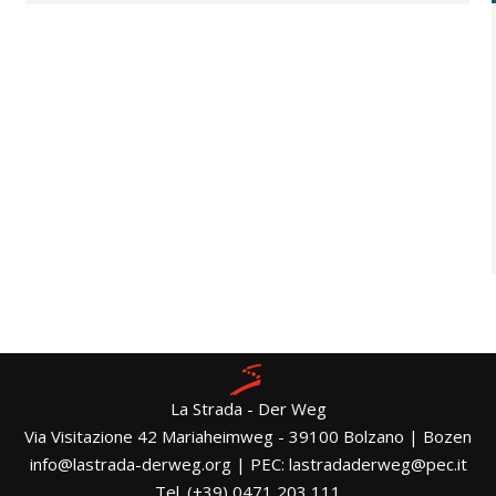
La Strada - Der Weg
Via Visitazione 42 Mariaheimweg - 39100 Bolzano | Bozen
info@lastrada-derweg.org | PEC: lastradaderweg@pec.it
Tel. (+39) 0471 203 111