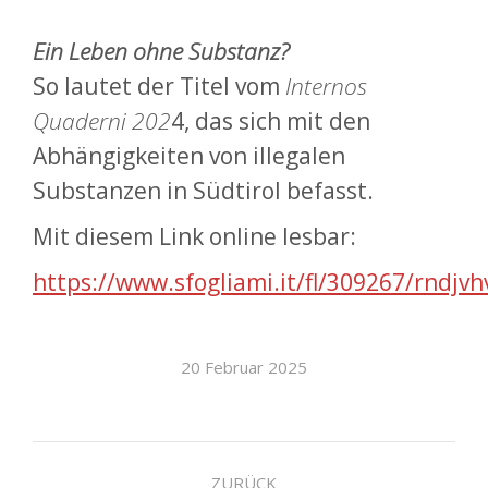
Ein Leben ohne Substanz?
So lautet der Titel vom
Internos
Quaderni 202
4, das sich mit den
Abhängigkeiten von illegalen
Substanzen in Südtirol befasst.
Mit diesem Link online lesbar:
https://www.sfogliami.it/fl/309267/rndj
20 Februar 2025
Kommentarnavigatio
ZURÜCK