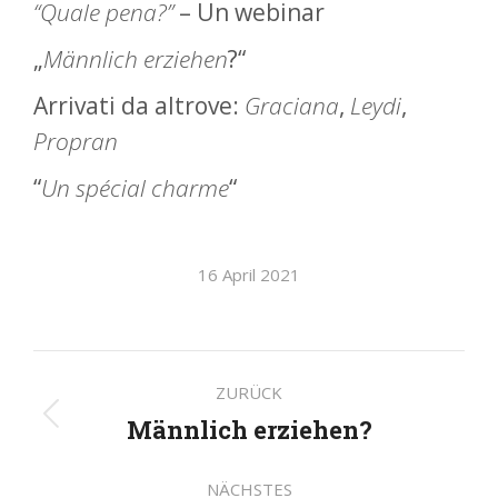
“Quale pena?”
– Un webinar
„
Männlich erziehen
?“
Arrivati da altrove:
Graciana
,
Leydi
,
Propran
“
Un spécial charme
“
16 April 2021
Kommentarnavigatio
ZURÜCK
Männlich erziehen?
Vorheriger
Beitrag:
NÄCHSTES