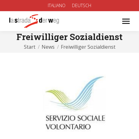
ITALIANO
DEUTSCH
Freiwilliger Sozialdienst
Sie befinden sich hier:
Start
News
Freiwilliger Sozialdienst