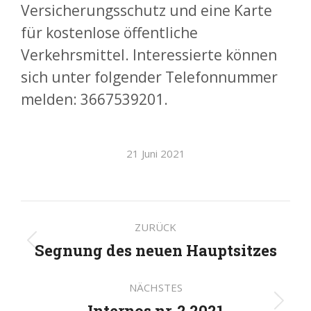
Versicherungsschutz und eine Karte
für kostenlose öffentliche
Verkehrsmittel. Interessierte können
sich unter folgender Telefonnummer
melden: 3667539201.
21 Juni 2021
Kommentarnavigatio
ZURÜCK
Segnung des neuen Hauptsitzes
Vorheriger
Beitrag:
NÄCHSTES
Internos nr. 2 2021
Nächster