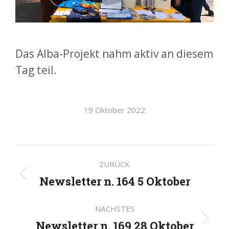
Das Alba-Projekt nahm aktiv an diesem
Tag teil.
19 Oktober 2022
Kommentarnavigatio
ZURÜCK
Newsletter n. 164 5 Oktober
Vorheriger
Beitrag:
NÄCHSTES
Newsletter n. 169 28 Oktober
Nächster