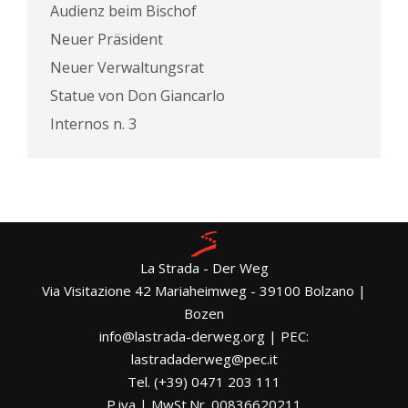
Audienz beim Bischof
Neuer Präsident
Neuer Verwaltungsrat
Statue von Don Giancarlo
Internos n. 3
La Strada - Der Weg
Via Visitazione 42 Mariaheimweg - 39100 Bolzano |
Bozen
info@lastrada-derweg.org | PEC:
lastradaderweg@pec.it
Tel. (+39) 0471 203 111
P.iva | MwSt.Nr. 00836620211