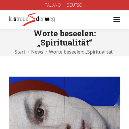
ITALIANO
DEUTSCH
Worte beseelen:
„Spiritualität“
Sie befinden sich hier:
Start
News
Worte beseelen: „Spiritualität“