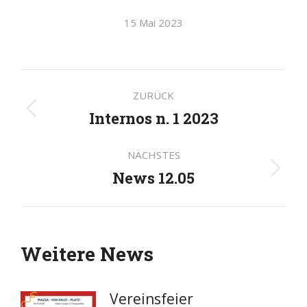
15 Mai 2023
Kommentarnavigatio
ZURÜCK
Internos n. 1 2023
Vorheriger
Beitrag:
NÄCHSTES
News 12.05
Nächster
Beitrag:
Weitere News
Vereinsfeier