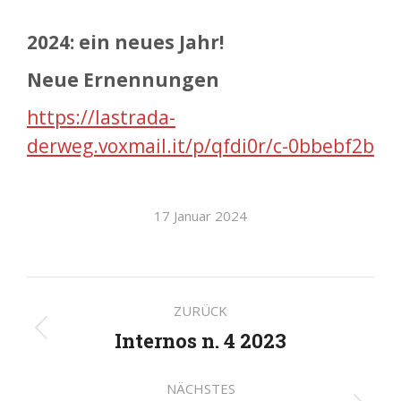
2024: e
in neues Jahr!
Neue Ernennungen
https://lastrada-
derweg.voxmail.it/p/qfdi0r/c-0bbebf2b
17 Januar 2024
Kommentarnavigatio
ZURÜCK
Internos n. 4 2023
Vorheriger
Beitrag:
NÄCHSTES