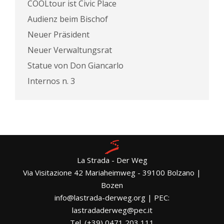
COOLtour ist Civic Place
Audienz beim Bischof
Neuer Präsident
Neuer Verwaltungsrat
Statue von Don Giancarlo
Internos n. 3
La Strada - Der Weg
Via Visitazione 42 Mariaheimweg - 39100 Bolzano |
Bozen
info@lastrada-derweg.org | PEC:
lastradaderweg@pec.it
Tel. (+39) 0471 203 111