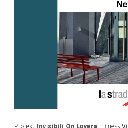
Projekt
Invisibili
,
On Lovera
, Fitness
Vi