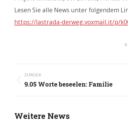
Lesen Sie alle News unter folgendem Li
https://lastrada-derweg.voxmail.it/p/k0
6
Kommentarnavigati
ZURÜCK
9.05 Worte beseelen: Familie
Vorheriger
Beitrag:
Weitere News