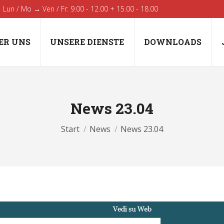
Lun / Mo → Ven / Fr: 9.00 - 12.00 + 15.00 - 18.00
ER UNS
UNSERE DIENSTE
DOWNLOADS
News 23.04
Sie befinden sich hier:
Start
News
News 23.04