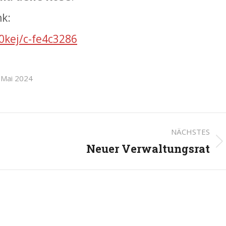
nk:
0kej/c-fe4c3286
 Mai 2024
on
NÄCHSTES
Neuer Verwaltungsrat
Nächster
Beitrag: