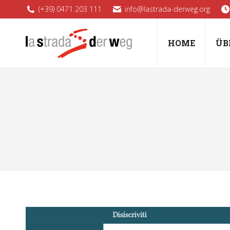
(+39) 0471 203 111
info@lastrada-derweg.org
HOME
ÜB