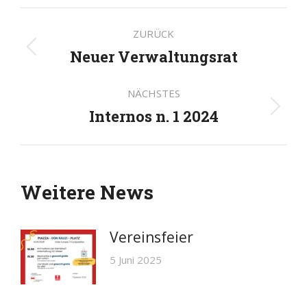
Kommentarnavigatio
ZURÜCK
Neuer Verwaltungsrat
Vorheriger
Beitrag:
NÄCHSTES
Internos n. 1 2024
Nächster
Beitrag:
Weitere News
Vereinsfeier
5 Juni 2025