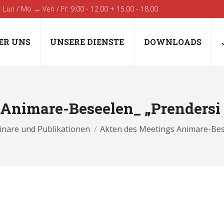
Lun / Mo → Ven / Fr: 9.00 - 12.00 + 15.00 - 18.00
ER UNS
UNSERE DIENSTE
DOWNLOADS
 Animare-Beseelen_ „Prendersi
ch hier:
inare und Publikationen
Akten des Meetings Animare-Bes