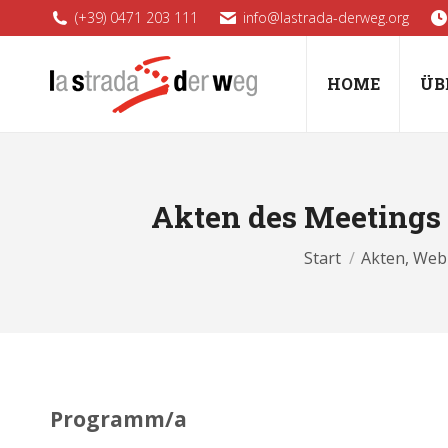
(+39) 0471 203 111
info@lastrada-derweg.org
HOME
ÜB
Akten des Meetings
Sie befinden si
Start
Akten, Web
Programm/a