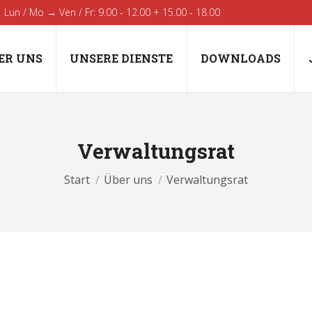
Lun / Mo → Ven / Fr: 9.00 - 12.00 + 15.00 - 18.00
ER UNS
UNSERE DIENSTE
DOWNLOADS
Verwaltungsrat
Sie befinden sich hier:
Start
Über uns
Verwaltungsrat