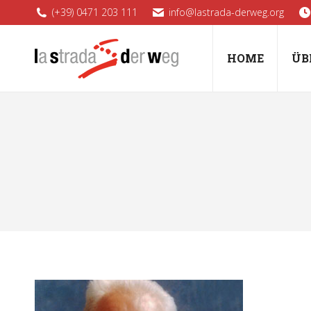
(+39) 0471 203 111
info@lastrada-derweg.org
HOME
ÜB