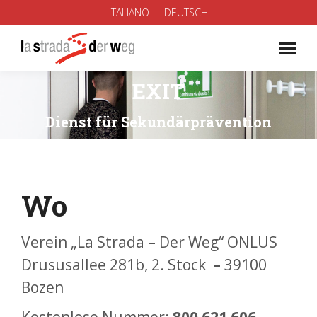
ITALIANO
DEUTSCH
EXIT
Sie befinden sich hier:
Dienst für Sekundärprävention
Wo
Verein „La Strada – Der Weg“ ONLUS
Drususallee 281b, 2. Stock
–
39100
Bozen