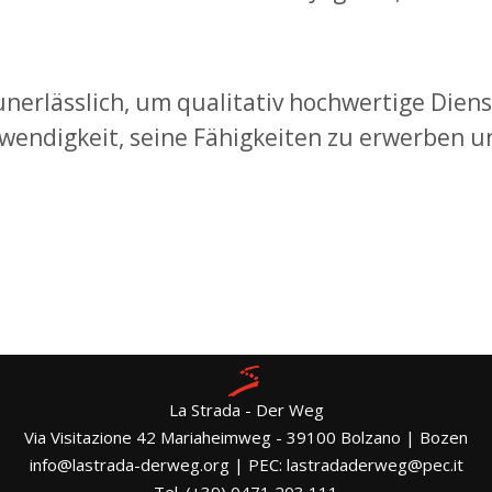
erlässlich, um qualitativ hochwertige Diens
wendigkeit, seine Fähigkeiten zu erwerben u
La Strada - Der Weg
Via Visitazione 42 Mariaheimweg - 39100 Bolzano | Bozen
info@lastrada-derweg.org | PEC: lastradaderweg@pec.it