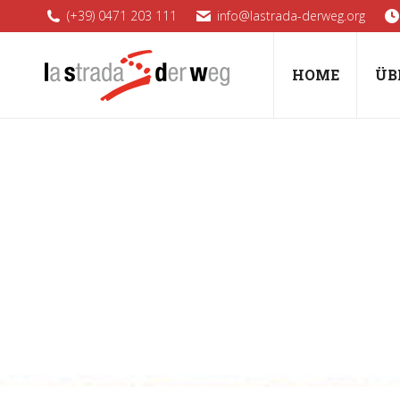
(+39) 0471 203 111
info@lastrada-derweg.org
HOME
ÜB