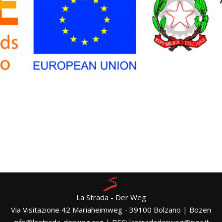
La Strada - Der Weg
Via Visitazione 42 Mariaheimweg - 39100 Bolzano | Bozen
info@lastrada-derweg.org | PEC: lastradaderweg@pec.it