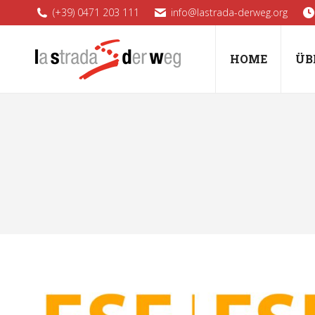
(+39) 0471 203 111
info@lastrada-derweg.org
HOME
ÜB