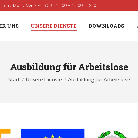
Lun / Mo → Ven / Fr: 9.00 - 12.00 + 15.00 - 18.00
ER UNS
UNSERE DIENSTE
DOWNLOADS
Ausbildung für Arbeitslose
Sie befinden sich hier:
Start
Unsere Dienste
Ausbildung für Arbeitslose