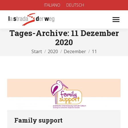
ITALIANO
DEUTSCH
Tages-Archive:
11 Dezember
2020
Sie befinden sich hier:
Start
2020
Dezember
11
Family support