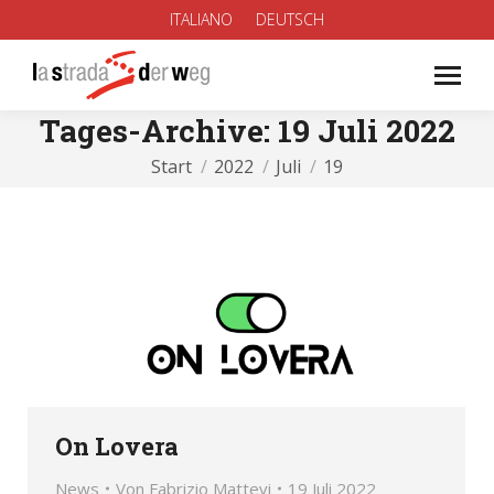
ITALIANO
DEUTSCH
Tages-Archive:
19 Juli 2022
Sie befinden sich hier:
Start
2022
Juli
19
On Lovera
News
Von
Fabrizio Mattevi
19 Juli 2022