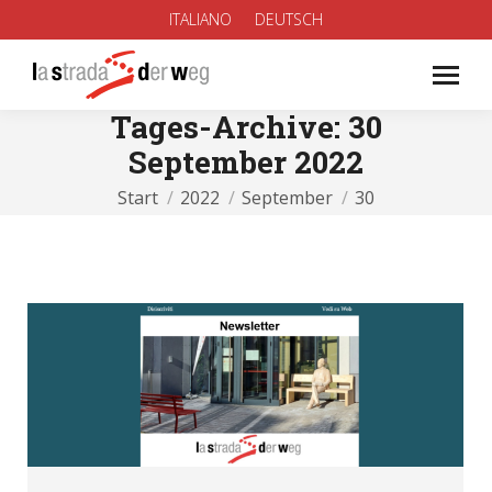
ITALIANO
DEUTSCH
Tages-Archive:
30
September 2022
Sie befinden sich hier:
Start
2022
September
30