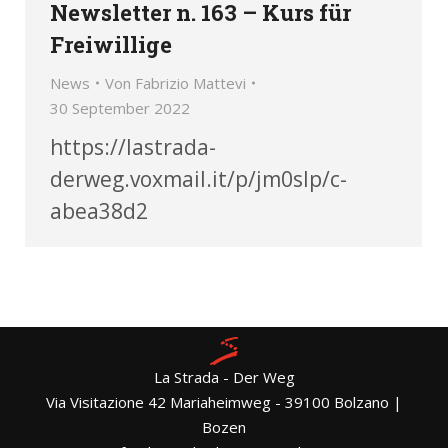
Newsletter n. 163 – Kurs für
Freiwillige
News
Von
Fabrizio Mattevi
30 September 2022
https://lastrada-
derweg.voxmail.it/p/jm0slp/c-
abea38d2
La Strada - Der Weg
Via Visitazione 42 Mariaheimweg - 39100 Bolzano |
Bozen