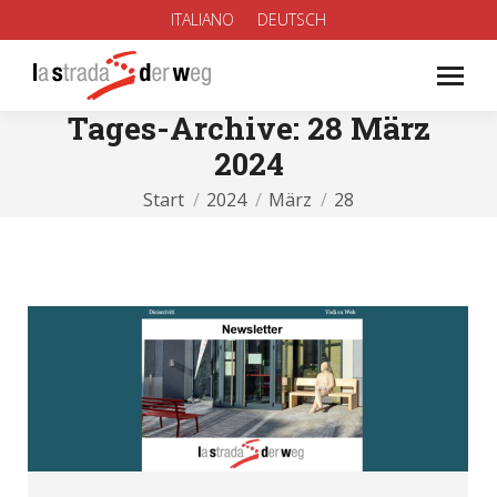
ITALIANO
DEUTSCH
Tages-Archive:
28 März
2024
Sie befinden sich hier:
Start
2024
März
28