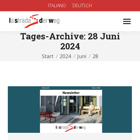
ITALIANO
DEUTSCH
Tages-Archive:
28 Juni
2024
Sie befinden sich hier:
Start
2024
Juni
28