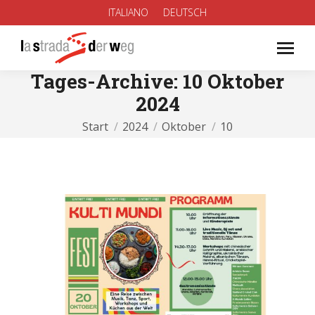
ITALIANO
DEUTSCH
Tages-Archive:
10 Oktober
2024
Sie befinden sich hier:
Start
2024
Oktober
10