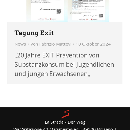
Tagung Exit
News
Von
Fabrizio Mattevi
10 Oktober 2024
„20 Jahre EXIT Prävention von
Substanzkonsum bei Jugendlichen
und jungen Erwachsenen„
La Strada - Der Weg
Via Visitazione 42 Mariaheimweg - 39100 Bolzano |