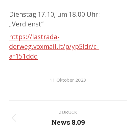
Dienstag 17.10, um 18.00 Uhr:
„Verdienst“
https://lastrada-
derweg.voxmail.it/p/yp5ldr/c-
af151ddd
11 Oktober 2023
Kommentarnavigatio
ZURÜCK
News 8.09
Vorheriger
Beitrag: