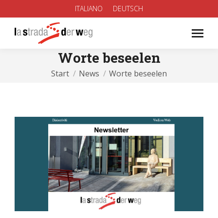
ITALIANO
DEUTSCH
Worte beseelen
Sie befinden sich hier:
Start
News
Worte beseelen