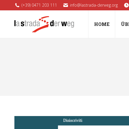
(+39) 0471 203 111
info@lastrada-derweg.org
HOME
ÜB