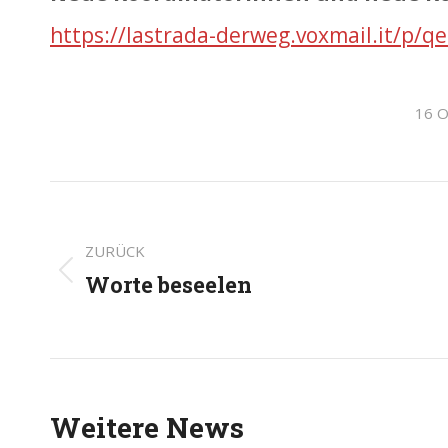
https://lastrada-derweg.voxmail.it/p/q
16 O
Kommentarnavigati
ZURÜCK
Worte beseelen
Vorheriger
Beitrag:
Weitere News