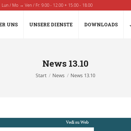
Lun / Mo → Ven / Fr: 9.00 - 12.00 + 15.00 - 18.00
ER UNS
UNSERE DIENSTE
DOWNLOADS
News 13.10
Sie befinden sich hier:
Start
News
News 13.10