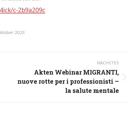
e4ick/c-2b9a209c
ktober 2023
on
NÄCHSTES
Akten Webinar MIGRANTI,
nuove rotte per i professionisti –
Nächster
la salute mentale
Beitrag: