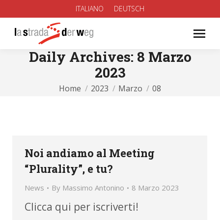
ITALIANO
DEUTSCH
Daily Archives:
8 Marzo
2023
You are here:
Home
2023
Marzo
08
Noi andiamo al Meeting
“Plurality”, e tu?
News
By
Massimo Antonino
8 Marzo 2023
Clicca qui per iscriverti!