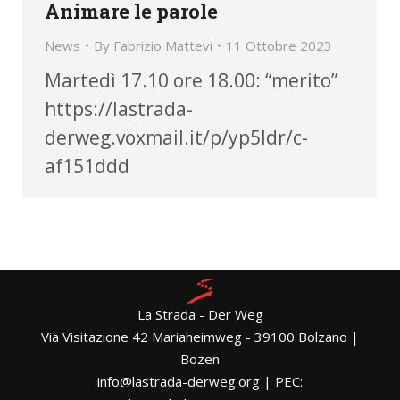
Animare le parole
News
By
Fabrizio Mattevi
11 Ottobre 2023
Martedì 17.10 ore 18.00: “merito”
https://lastrada-
derweg.voxmail.it/p/yp5ldr/c-
af151ddd
La Strada - Der Weg
Via Visitazione 42 Mariaheimweg - 39100 Bolzano |
Bozen
info@lastrada-derweg.org | PEC: