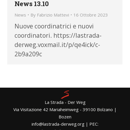
News 13.10
News
By
Fabrizio Mattevi
16 Ottobre 2023
Nuove coordinatrici e nuovi
coordinatori. https://lastrada-
derweg.voxmail.it/p/qe4ick/c-
2b9a209c
La Strada - Der Weg
Via Visitazione 42 Mariaheimweg - 39100 Bolzano |
Bozen
info@lastrada-derweg.org | PEC: