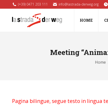
(+39) 0471 203 111
info@lastrada-derweg.org
HOME
C
Meeting “Animar
You a
Home
Pagina bilingue, segue testo in lingua t