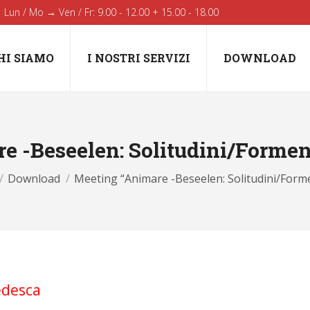
Lun / Mo → Ven / Fr: 9.00 - 12.00 + 15.00 - 18.00
HI SIAMO
I NOSTRI SERVIZI
DOWNLOAD
e -Beseelen: Solitudini/Formen
re here:
Download
Meeting “Animare -Beseelen: Solitudini/Form
edesca