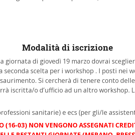
Modalità di iscrizione
r la giornata di giovedì 19 marzo dovrai scegl
a seconda scelta per i workshop . I posti nei 
esaurimento. Si cercherà di tenere conto delle
errà iscritta/o d’ufficio ad un altro workshop
ofessioni sanitarie) e ecs (per gli/le assistenti
TO (16-03) NON VENGONO ASSEGNATI CREDIT
NELLE RESTANTI GIORNATE (MERANO, BRESS