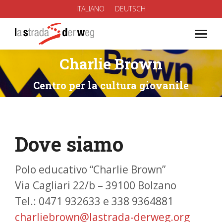
ITALIANO
DEUTSCH
Charlie Brown
You are here:
Centro per la cultura giovanile
Dove siamo
Polo educativo “Charlie Brown”
Via Cagliari 22/b – 39100 Bolzano
Tel.: 0471 932633 e 338 9364881
charliebrown@lastrada-derweg.org