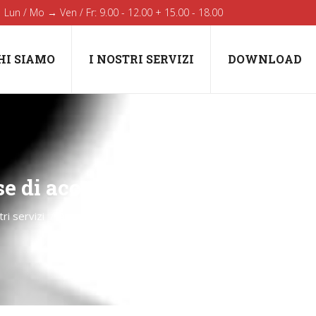
Lun / Mo → Ven / Fr: 9.00 - 12.00 + 15.00 - 18.00
HI SIAMO
I NOSTRI SERVIZI
DOWNLOAD
e di accoglienza del Progetto 
You are here:
tri servizi
Area Donna e pari opportunità
Fase di accoglienza