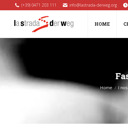
(+39) 0471 203 111
info@lastrada-derweg.org
HOME
C
Fas
Home
I nos