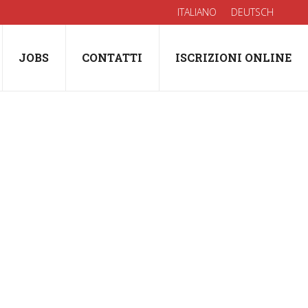
ITALIANO
DEUTSCH
JOBS
CONTATTI
ISCRIZIONI ONLINE
Alba
 del Progetto…