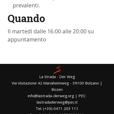
prevalenti.
Quando
Il martedì dalle 16:00 alle 20:00 su
appuntamento
La Strada - Der Weg
Via Visitazione 42 Mariaheimweg - 39100 Bolzano |
Bozen
info@lastrada-derweg.org | PEC:
lastradaderweg@pec.it
Tel. (+39) 0471 203 111