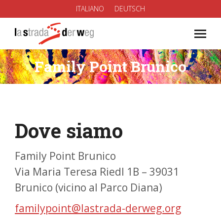
ITALIANO
DEUTSCH
Family Point Brunico
You are here:
Dove siamo
Family Point Brunico
Via Maria Teresa Riedl 1B – 39031
Brunico (vicino al Parco Diana)
familypoint@lastrada-derweg.org