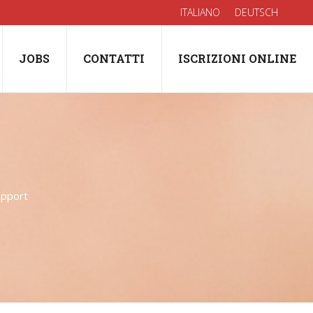
ITALIANO
DEUTSCH
JOBS
CONTATTI
ISCRIZIONI ONLINE
upport