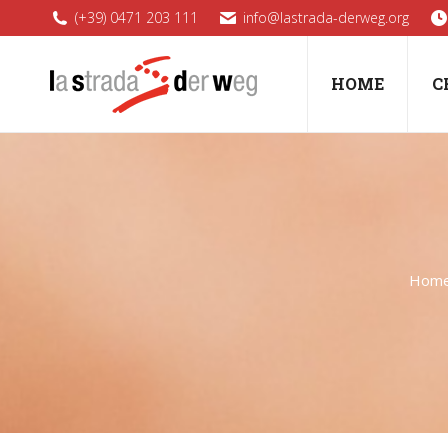
(+39) 0471 203 111
info@lastrada-derweg.org
HOME
C
Hom