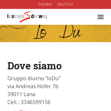
ITALIANO
DEUTSCH
You are here:
Dove siamo
Gruppo diurno “IoDu”
via Andreas Hofer 7b
39011 Lana
Cell.: 3346599156