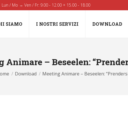
Lun / Mo → Ven / Fr: 9.00 - 12.00 + 15.00 - 18.00
HI SIAMO
I NOSTRI SERVIZI
DOWNLOAD
 Animare – Beseelen: “Prender
ou are here:
ome
Download
Meeting Animare – Beseelen: “Prenders