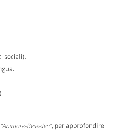
 sociali).
ngua.
)
o
“Animare-Beseelen”
, per approfondire