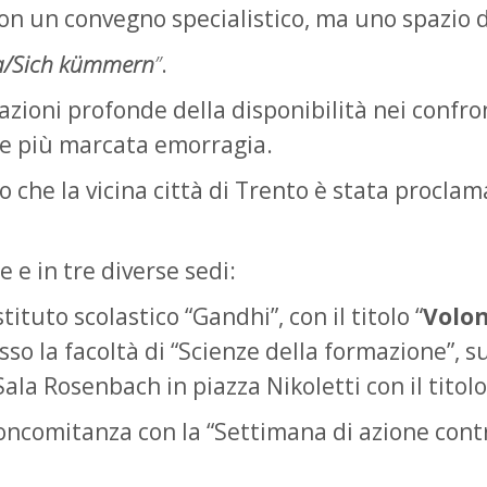
 non un convegno specialistico, ma uno spazio d
ra/Sich kümmern
”
.
zioni profonde della disponibilità nei confront
re più marcata emorragia.
o che la vicina città di Trento è stata procla
e e in tre diverse sedi:
ituto scolastico “Gandhi”, con il titolo “
Volon
o la facoltà di “Scienze della formazione”, s
ala Rosenbach in piazza Nikoletti con il titolo
concomitanza con la “Settimana di azione cont