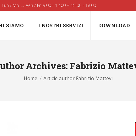
Lun / Mo → Ven / Fr: 9.00 - 12.00 + 15.00 - 18.00
HI SIAMO
I NOSTRI SERVIZI
DOWNLOAD
uthor Archives:
Fabrizio Matte
You are here:
Home
Article author Fabrizio Mattevi