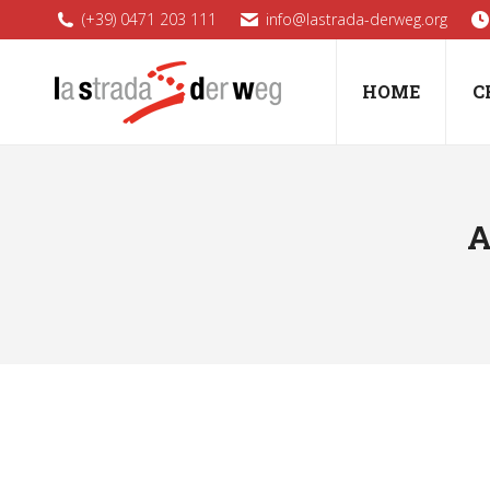
(+39) 0471 203 111
info@lastrada-derweg.org
HOME
C
A