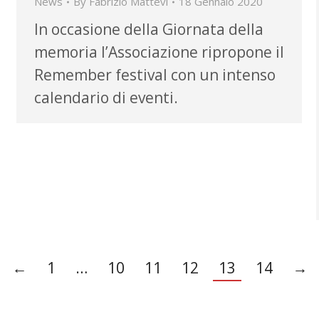
News
By
Fabrizio Mattevi
18 Gennaio 2020
In occasione della Giornata della
memoria l’Associazione ripropone il
Remember festival con un intenso
calendario di eventi.
←
1
…
10
11
12
13
14
→