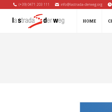
(+39) 0471 203 111
info@lastrada-derweg.org
HOME
C