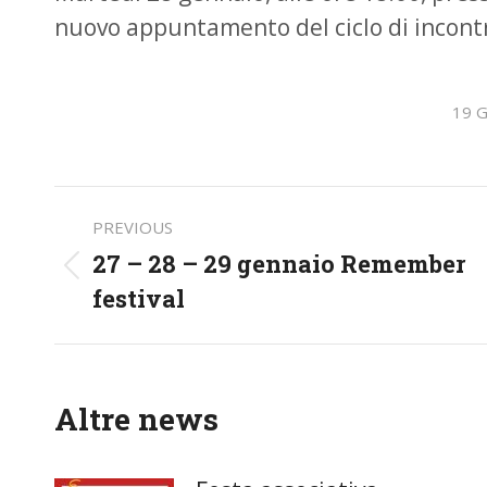
nuovo appuntamento del ciclo di incontr
19 G
Post
PREVIOUS
navigation
27 – 28 – 29 gennaio Remember
Previous
festival
post:
Altre news