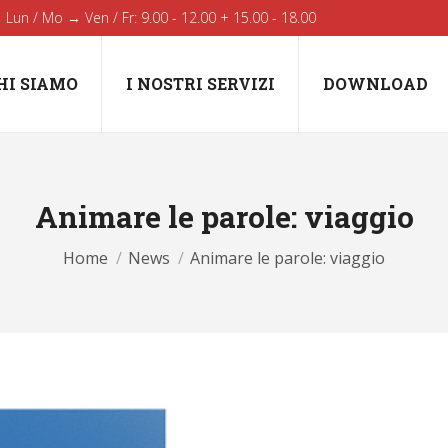
Lun / Mo → Ven / Fr: 9.00 - 12.00 + 15.00 - 18.00
HI SIAMO
I NOSTRI SERVIZI
DOWNLOAD
Animare le parole: viaggio
You are here:
Home
News
Animare le parole: viaggio