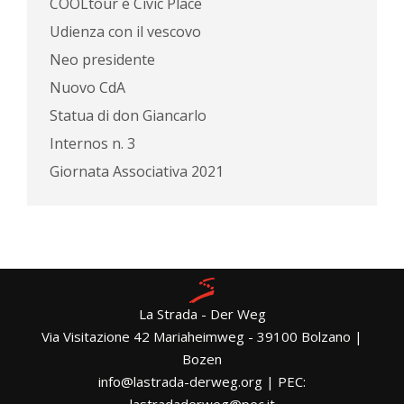
COOLtour è Civic Place
Udienza con il vescovo
Neo presidente
Nuovo CdA
Statua di don Giancarlo
Internos n. 3
Giornata Associativa 2021
La Strada - Der Weg
Via Visitazione 42 Mariaheimweg - 39100 Bolzano |
Bozen
info@lastrada-derweg.org | PEC:
lastradaderweg@pec.it