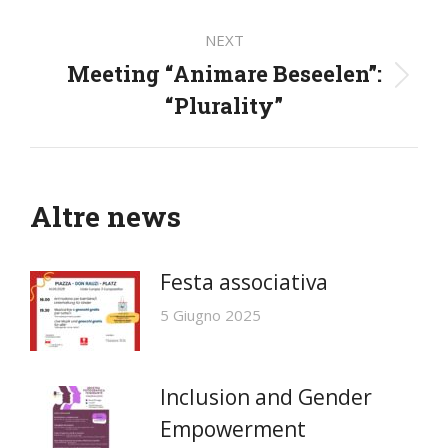
post:
NEXT
Meeting “Animare Beseelen”:
Next
“Plurality”
post:
Altre news
Festa associativa
5 Giugno 2025
Inclusion and Gender
Empowerment