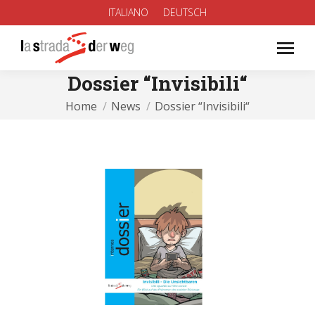
ITALIANO
DEUTSCH
Dossier “Invisibili“
You are here:
Home
News
Dossier “Invisibili“