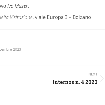
covo
Ivo Muser
.
ella Visitazione
, viale Europa 3 – Bolzano
icembre 2023
NEXT
Internos n. 4 2023
Next
post: