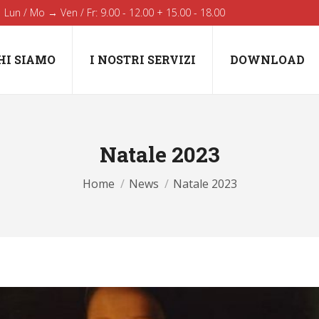
Lun / Mo → Ven / Fr: 9.00 - 12.00 + 15.00 - 18.00
HI SIAMO
I NOSTRI SERVIZI
DOWNLOAD
Natale 2023
You are here:
Home
News
Natale 2023