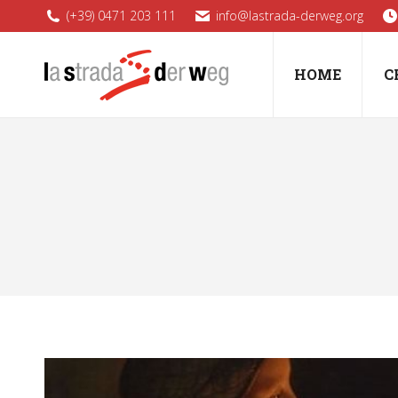
(+39) 0471 203 111
info@lastrada-derweg.org
HOME
C