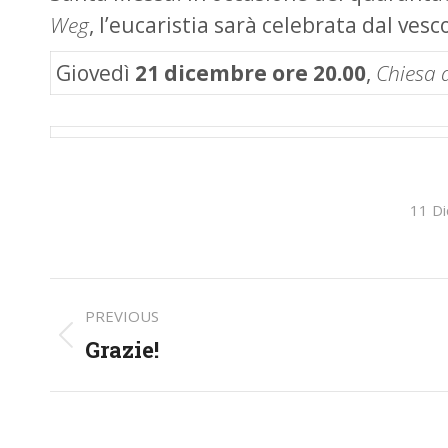
Weg
, l’eucaristia sarà celebrata dal ves
Giovedì
21 dicembre ore 20.00
,
Chiesa d
11 D
Post
PREVIOUS
navigation
Grazie!
Previous
post: